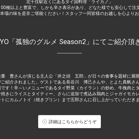
北千住駅近くにあるタイ国料理「ライカノ」
100種以上と豊富で、しかも辛さ表示があり、どなた様でも安心して注
本場の味を是非ご堪能ください！スタッフ一同皆様のお越しを心よりお
OKYO「孤独のグルメ Season2」にてご紹介
松重 豊さんが演じる主人公「井之頭 五郎」が日々の食事を題材に展
がご紹介されました。ゲストである長谷川 博己さんや、とよた真帆さんも登
場です！辛～いメニューであるタイ野菜（カイラン）の炒め、牛挽肉と
ジ焼きにライスとタイティー、さらに追加で煮込み鶏肉とジャガイモカ
ートにカムノトイ（焼きプリン）まで五郎さんに召し上がっていただき
詳細はこちらからどうぞ